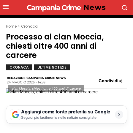
News
Campania Crime
Home
Cronaca
Processo al clan Moccia,
chiesti oltre 400 anni di
carcere
CRONACA
ULTIME NOTIZIE
REDAZIONE CAMPANIA CRIME NEWS
Condividi
24 MAGGIO 2026 - 14:58
clan Moccia, chiesti oltre 400 anni di carcere
Aggiungi come fonte preferita su Google
Seguici più facilmente nelle notizie consigliate