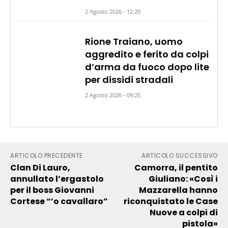
2 Agosto 2026 - 12:20
Rione Traiano, uomo
aggredito e ferito da colpi
d’arma da fuoco dopo lite
per dissidi stradali
2 Agosto 2026 - 09:25
ARTICOLO PRECEDENTE
ARTICOLO SUCCESSIVO
Clan Di Lauro,
Camorra, il pentito
annullato l’ergastolo
Giuliano: «Così i
per il boss Giovanni
Mazzarella hanno
Cortese “’o cavallaro”
riconquistato le Case
Nuove a colpi di
pistola»