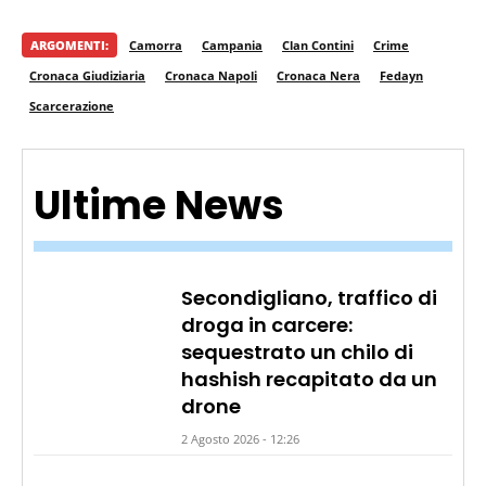
ARGOMENTI:
Camorra
Campania
Clan Contini
Crime
Cronaca Giudiziaria
Cronaca Napoli
Cronaca Nera
Fedayn
Scarcerazione
Ultime News
Secondigliano, traffico di
droga in carcere:
sequestrato un chilo di
hashish recapitato da un
drone
2 Agosto 2026 - 12:26