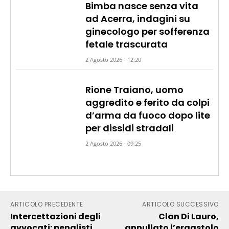
Bimba nasce senza vita
ad Acerra, indagini su
ginecologo per sofferenza
fetale trascurata
2 Agosto 2026 - 12:20
Rione Traiano, uomo
aggredito e ferito da colpi
d’arma da fuoco dopo lite
per dissidi stradali
2 Agosto 2026 - 09:25
ARTICOLO PRECEDENTE
ARTICOLO SUCCESSIVO
Intercettazioni degli
Clan Di Lauro,
avvocati: penalisti
annullato l’ergastolo