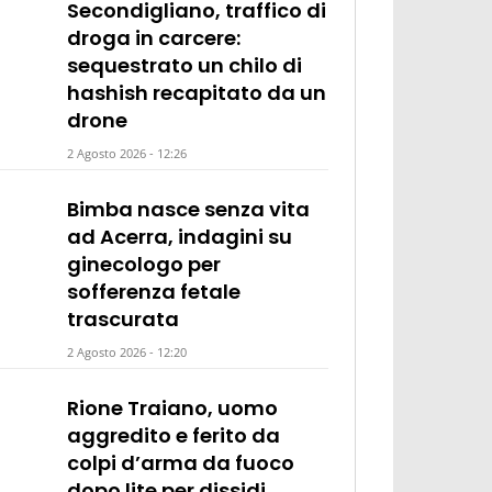
Secondigliano, traffico di
droga in carcere:
sequestrato un chilo di
hashish recapitato da un
drone
2 Agosto 2026 - 12:26
Bimba nasce senza vita
ad Acerra, indagini su
ginecologo per
sofferenza fetale
trascurata
2 Agosto 2026 - 12:20
Rione Traiano, uomo
aggredito e ferito da
colpi d’arma da fuoco
dopo lite per dissidi