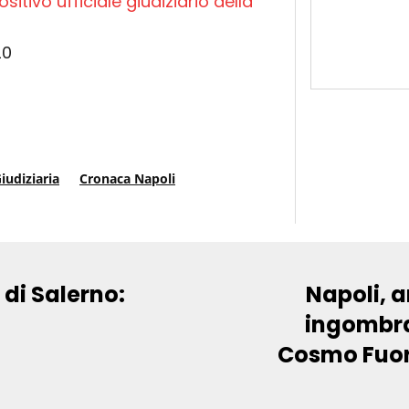
sitivo ufficiale giudiziario della
20
iudiziaria
Cronaca Napoli
 di Salerno:
Napoli, a
ingombran
Cosmo Fuor