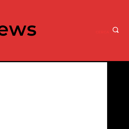
ews
CERCA