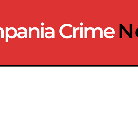
pania Crime
N