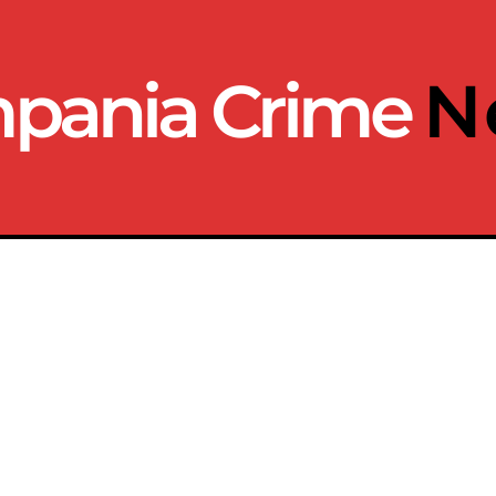
pania Crime
N