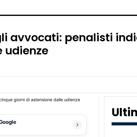
li avvocati: penalisti ind
e udienze
Ult
 Google