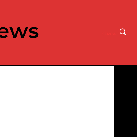
ews
CERCA