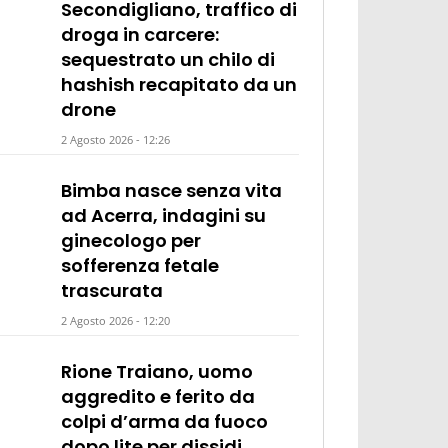
Secondigliano, traffico di
droga in carcere:
sequestrato un chilo di
hashish recapitato da un
drone
2 Agosto 2026 - 12:26
Bimba nasce senza vita
ad Acerra, indagini su
ginecologo per
sofferenza fetale
trascurata
2 Agosto 2026 - 12:20
Rione Traiano, uomo
aggredito e ferito da
colpi d’arma da fuoco
dopo lite per dissidi