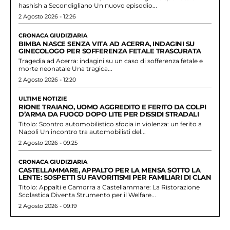
hashish a Secondigliano Un nuovo episodio...
2 Agosto 2026 - 12:26
CRONACA GIUDIZIARIA
BIMBA NASCE SENZA VITA AD ACERRA, INDAGINI SU
GINECOLOGO PER SOFFERENZA FETALE TRASCURATA
Tragedia ad Acerra: indagini su un caso di sofferenza fetale e
morte neonatale Una tragica...
2 Agosto 2026 - 12:20
ULTIME NOTIZIE
RIONE TRAIANO, UOMO AGGREDITO E FERITO DA COLPI
D’ARMA DA FUOCO DOPO LITE PER DISSIDI STRADALI
Titolo: Scontro automobilistico sfocia in violenza: un ferito a
Napoli Un incontro tra automobilisti del...
2 Agosto 2026 - 09:25
CRONACA GIUDIZIARIA
CASTELLAMMARE, APPALTO PER LA MENSA SOTTO LA
LENTE: SOSPETTI SU FAVORITISMI PER FAMILIARI DI CLAN
Titolo: Appalti e Camorra a Castellammare: La Ristorazione
Scolastica Diventa Strumento per il Welfare...
2 Agosto 2026 - 09:19