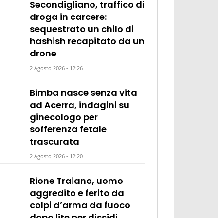
Secondigliano, traffico di
droga in carcere:
sequestrato un chilo di
hashish recapitato da un
drone
2 Agosto 2026 - 12:26
Bimba nasce senza vita
ad Acerra, indagini su
ginecologo per
sofferenza fetale
trascurata
2 Agosto 2026 - 12:20
Rione Traiano, uomo
aggredito e ferito da
colpi d’arma da fuoco
dopo lite per dissidi