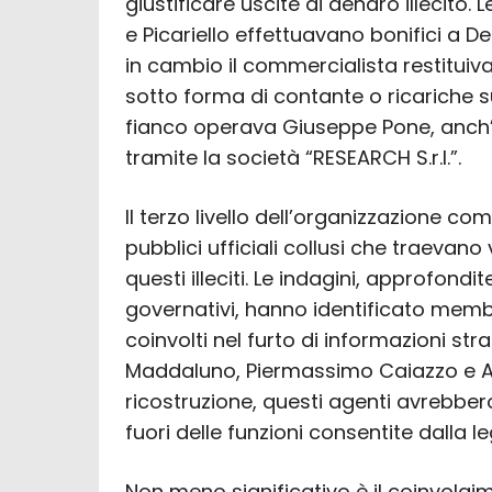
giustificare uscite di denaro illecito.
e Picariello effettuavano bonifici a De
in cambio il commercialista restituiva i
sotto forma di contante o ricariche s
fianco operava Giuseppe Pone, anch’e
tramite la società “RESEARCH S.r.l.”.
Il terzo livello dell’organizzazione co
pubblici ufficiali collusi che traeva
questi illeciti. Le indagini, approfond
governativi, hanno identificato membri
coinvolti nel furto di informazioni s
Maddaluno, Piermassimo Caiazzo e Al
ricostruzione, questi agenti avrebbero 
fuori delle funzioni consentite dalla l
Non meno significativo è il coinvolg