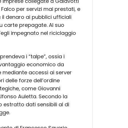
 Le imprese collegate a Galavotti
 Falco per servizi mai prestati, e
l denaro ai pubblici ufficiali
u carte prepagate. Al suo
gli impegnato nel riciclaggio
mprendeva i “talpe”, ossia i
no vantaggio economico da
ite mediante accessi ai server
 delle forze dell’ordine
trategiche, come Giovanni
fonso Auletta. Secondo la
estratto dati sensibili al di
egge.
imento di Francesco Saverio