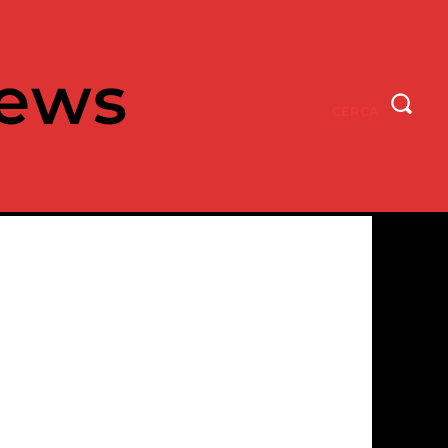
ews
CERCA