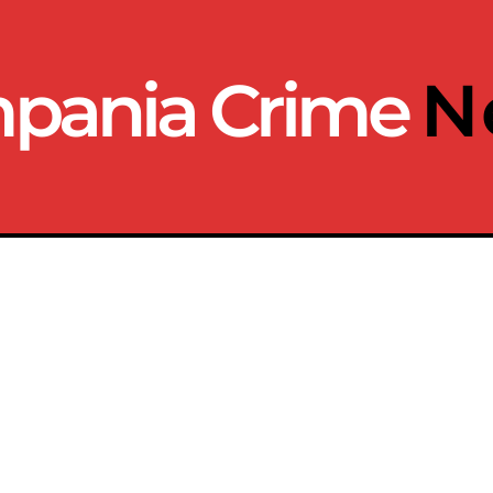
pania Crime
N