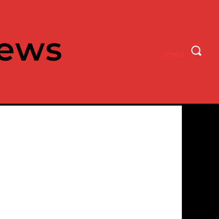
ews
CERCA