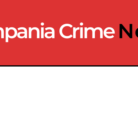
pania Crime
N