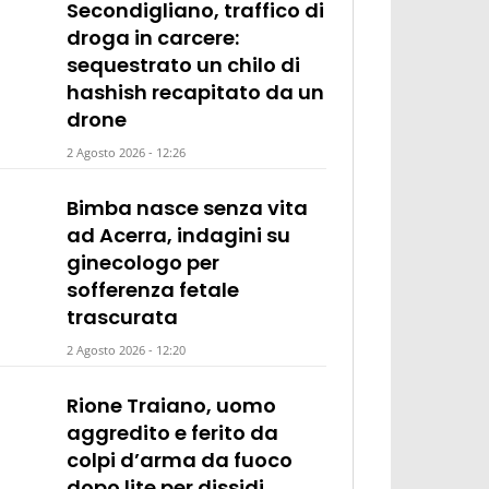
Secondigliano, traffico di
droga in carcere:
sequestrato un chilo di
hashish recapitato da un
drone
2 Agosto 2026 - 12:26
Bimba nasce senza vita
ad Acerra, indagini su
ginecologo per
sofferenza fetale
trascurata
2 Agosto 2026 - 12:20
Rione Traiano, uomo
aggredito e ferito da
colpi d’arma da fuoco
dopo lite per dissidi