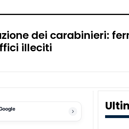
ione dei carabinieri: fe
ici illeciti
Ult
 Google