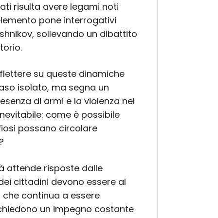
ti risulta avere legami noti
lemento pone interrogativi
ashnikov, sollevando un dibattito
torio.
riflettere su queste dinamiche
caso isolato, ma segna un
senza di armi e la violenza nel
evitabile: come è possibile
afiosi possano circolare
?
tà attende risposte dalle
à dei cittadini devono essere al
io che continua a essere
richiedono un impegno costante