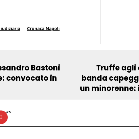
iudiziaria
Cronaca Napoli
essandro Bastoni
Truffe agli 
e: convocato in
banda capeggi
un minorenne: i
NEWS