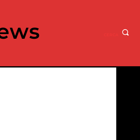
ews
CERCA