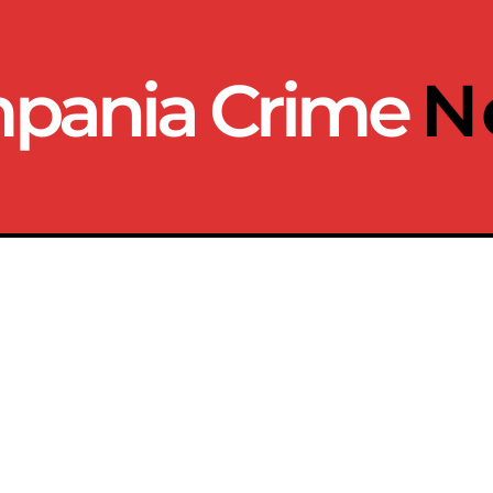
pania Crime
N