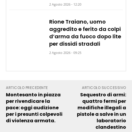
2 Agosto 2026 - 12:20
Rione Traiano, uomo
aggredito e ferito da colpi
d’arma da fuoco dopo lite
per dissidi stradali
2 Agosto 2026 - 09:25
ARTICOLO PRECEDENTE
ARTICOLO SUCCESSIVO
Montesanto in piazza
Sequestro di armi:
per rivendicare la
quattro fermi per
pace: oggi audizione
modifiche illegali a
per i presunti colpevoli
pistole a salve in un
di violenza armata.
laboratorio
clandestino