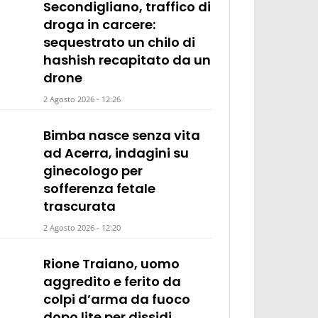
Secondigliano, traffico di
droga in carcere:
sequestrato un chilo di
hashish recapitato da un
drone
2 Agosto 2026 - 12:26
Bimba nasce senza vita
ad Acerra, indagini su
ginecologo per
sofferenza fetale
trascurata
2 Agosto 2026 - 12:20
Rione Traiano, uomo
aggredito e ferito da
colpi d’arma da fuoco
dopo lite per dissidi