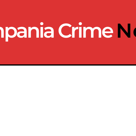
pania Crime
N