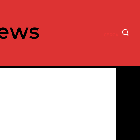
ews
CERCA