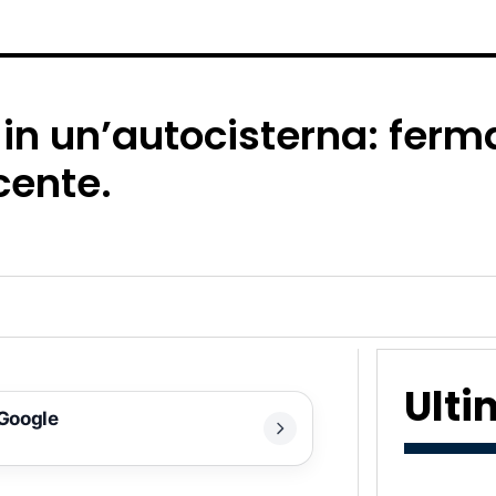
n un’autocisterna: ferma
acente.
Ult
 Google