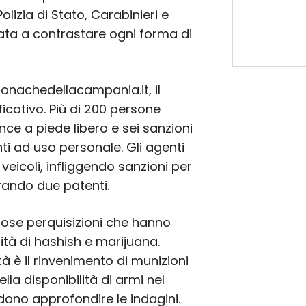
olizia di Stato, Carabinieri e
rata a contrastare ogni forma di
nachedellacampania.it, il
ficativo. Più di 200 persone
ce a piede libero e sei sanzioni
i ad uso personale. Gli agenti
eicoli, infliggendo sanzioni per
irando due patenti.
erose perquisizioni che hanno
ità di hashish e marijuana.
à è il rinvenimento di munizioni
lla disponibilità di armi nel
endono approfondire le indagini.