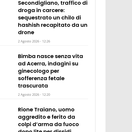
Secondigliano, traffico di
droga in carcere:
sequestrato un chilo di
hashish recapitato da un
drone
2 Agosto 2026 - 12:26
Bimba nasce senza vita
ad Acerra, indagini su
ginecologo per
sofferenza fetale
trascurata
2 Agosto 2026 - 12:20
Rione Traiano, uomo
aggredito e ferito da
colpi d’arma da fuoco
dopo lite per dissidi