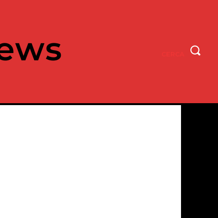
ews
CERCA