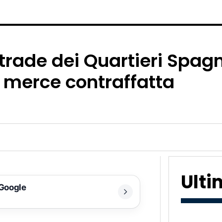
trade dei Quartieri Spagno
 merce contraffatta
Ult
 Google