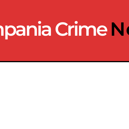
pania Crime
N