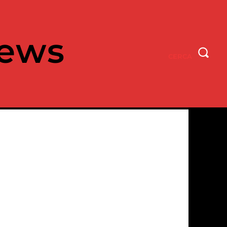
ews
CERCA