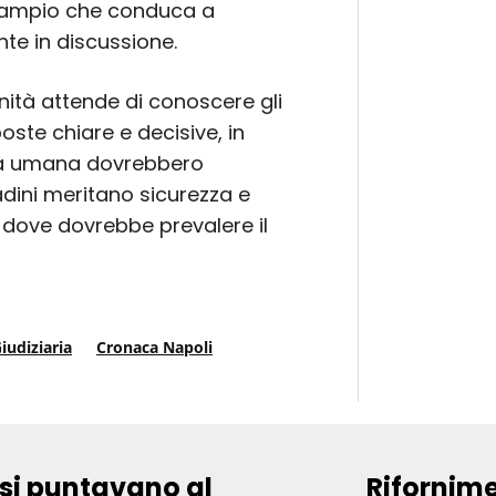
ù ampio che conduca a
te in discussione.
nità attende di conoscere gli
poste chiare e decisive, in
nità umana dovrebbero
tadini meritano sicurezza e
 dove dovrebbe prevalere il
iudiziaria
Cronaca Napoli
lesi puntavano al
Rifornime