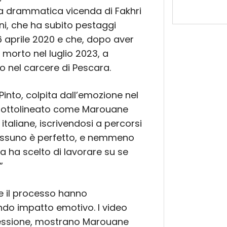
, la drammatica vicenda di Fakhri
i, che ha subito pestaggi
il 6 aprile 2020 e che, dopo aver
è morto nel luglio 2023, a
 nel carcere di Pescara.
Pinto, colpita dall’emozione nel
a sottolineato come Marouane
 italiane, iscrivendosi a percorsi
Nessuno è perfetto, e nemmeno
ma ha scelto di lavorare su se
”
te il processo hanno
do impatto emotivo. I video
ressione, mostrano Marouane