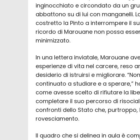
inginocchiato e circondato da un grupp
abbattono su di lui con manganelli. L
costretto la Pinto a interrompere il s
ricordo di Marouane non possa esser
minimizzato.
In una lettera inviatale, Marouane av
esperienze di vita nel carcere, reso a
desiderio di istruirsi e migliorare. “No
continuato a studiare e a sperare,” h
come avesse scelto di rifiutare la lib
completare il suo percorso di risociali
confronti dello Stato che, purtroppo
rovesciamento.
Il quadro che si delinea in aula è com