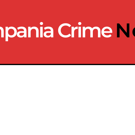
pania Crime
N