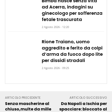
Bimba nasce senza vita
ad Acerra, indagini su
ginecologo per sofferenza
fetale trascurata
2 Agosto 2026 - 12:20
Rione Traiano, uomo
aggredito e ferito da colpi
d’arma da fuoco dopo lite
per dissidi stradali
2 Agosto 2026 - 09:25
ARTICOLO PRECEDENTE
ARTICOLO SUCCESSIVO
Senza mascherine al
Da Napoli a Ischia per
chiuso,multe da mille
spacciare: bloccato al