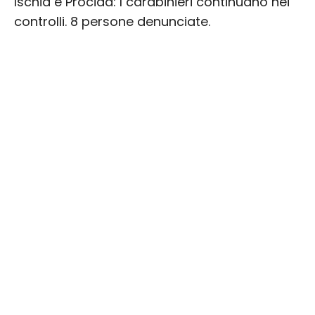
Ischia e Procida: I carabinieri continuano nei
controlli. 8 persone denunciate.