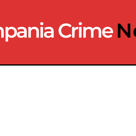
pania Crime
N