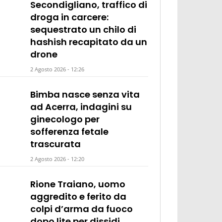
Secondigliano, traffico di
droga in carcere:
sequestrato un chilo di
hashish recapitato da un
drone
2 Agosto 2026 - 12:26
Bimba nasce senza vita
ad Acerra, indagini su
ginecologo per
sofferenza fetale
trascurata
2 Agosto 2026 - 12:20
Rione Traiano, uomo
aggredito e ferito da
colpi d’arma da fuoco
dopo lite per dissidi