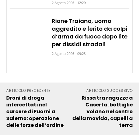
2 Agosto 2026 - 12:20
Rione Traiano, uomo
aggredito e ferito da colpi
d’arma da fuoco dopo lite
per dissidi stradali
2 Agosto 2026 - 09:25
ARTICOLO PRECEDENTE
ARTICOLO SUCCESSIVO
Droni di droga
Rissa tra ragazze a
intercettati nel
Caserta: bottiglie
carcere di Fuorni a
volano nel centro
Salerno: operazione
della movida, capelli a
delle forze dell’ordine
terra