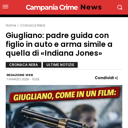
News
Campania Crime
Home
Cronaca Nera
Giugliano: padre guida con
figlio in auto e arma simile a
quella di «Indiana Jones»
CRONACA NERA
ULTIME NOTIZIE
REDAZIONE WEB
Condividi
1 MARZO 2026 - 10:55