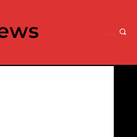
ews
CERCA