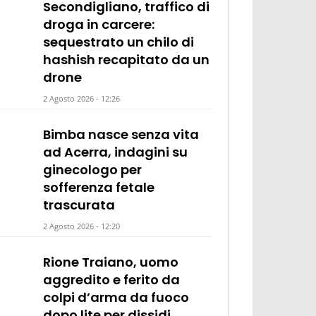
Secondigliano, traffico di
droga in carcere:
sequestrato un chilo di
hashish recapitato da un
drone
2 Agosto 2026 - 12:26
Bimba nasce senza vita
ad Acerra, indagini su
ginecologo per
sofferenza fetale
trascurata
2 Agosto 2026 - 12:20
Rione Traiano, uomo
aggredito e ferito da
colpi d’arma da fuoco
dopo lite per dissidi