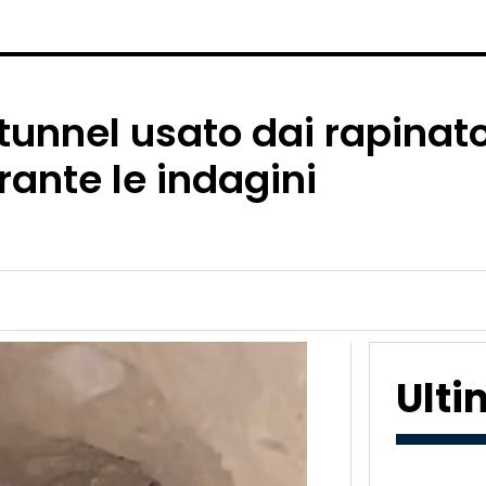
 tunnel usato dai rapinato
ante le indagini
Ult