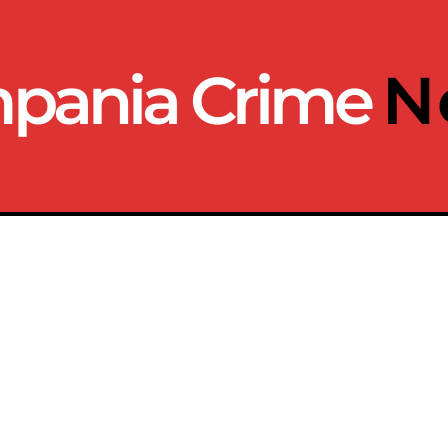
pania Crime
N