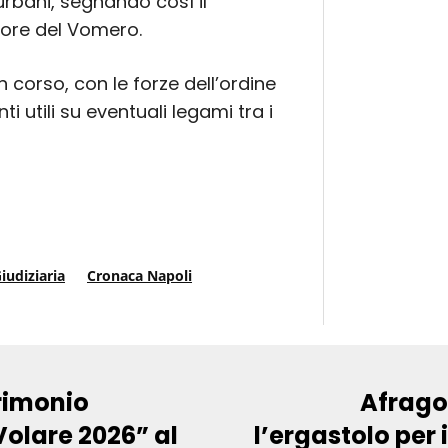
urbani, segnando così il
cuore del Vomero.
n corso, con le forze dell’ordine
 utili su eventuali legami tra i
iudiziaria
Cronaca Napoli
trimonio
Afrago
Volare 2026” al
l’ergastolo per 