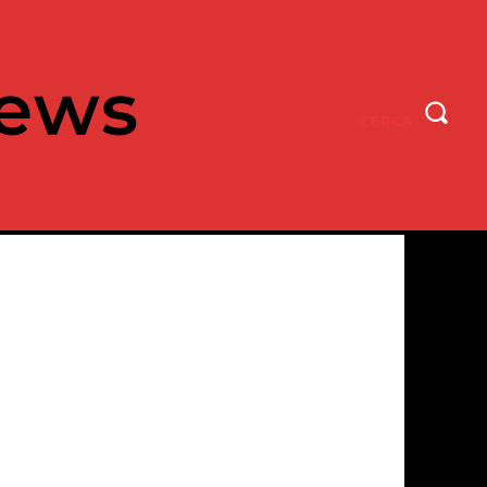
ews
CERCA