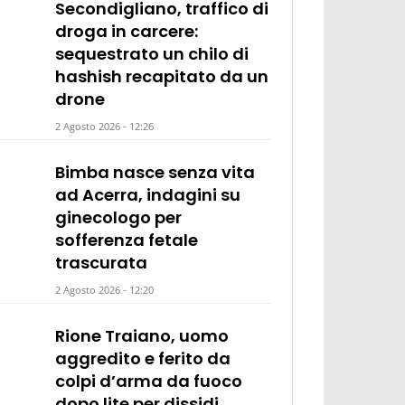
Secondigliano, traffico di
droga in carcere:
sequestrato un chilo di
hashish recapitato da un
drone
2 Agosto 2026 - 12:26
Bimba nasce senza vita
ad Acerra, indagini su
ginecologo per
sofferenza fetale
trascurata
2 Agosto 2026 - 12:20
Rione Traiano, uomo
aggredito e ferito da
colpi d’arma da fuoco
dopo lite per dissidi