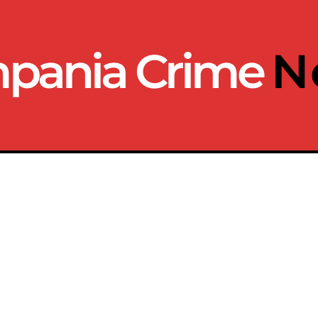
pania Crime
N