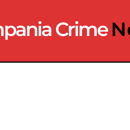
pania Crime
N