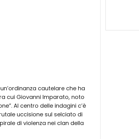
to un’ordinanza cautelare che ha
tra cui Giovanni Imparato, noto
e”. Al centro delle indagini c’è
rutale uccisione sul selciato di
rale di violenza nei clan della