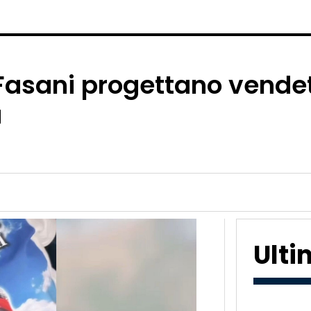
Fasani progettano vendet
a
Ult