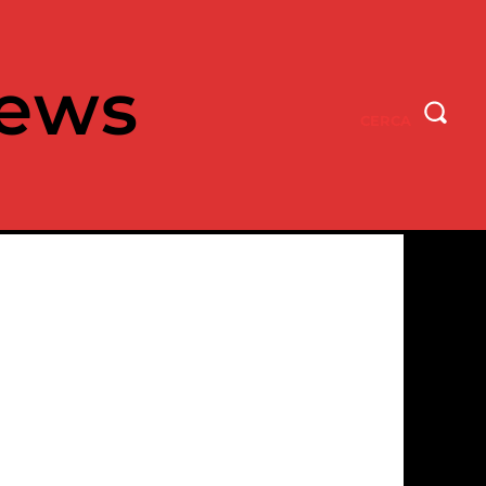
ews
CERCA