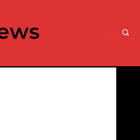
ews
CERCA