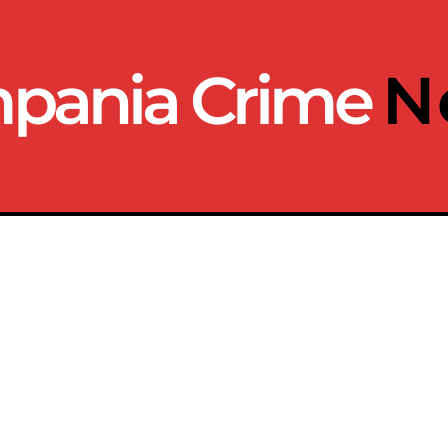
pania Crime
N