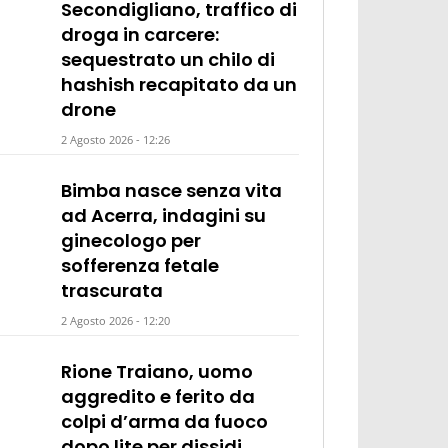
Secondigliano, traffico di
droga in carcere:
sequestrato un chilo di
hashish recapitato da un
drone
2 Agosto 2026 - 12:26
Bimba nasce senza vita
ad Acerra, indagini su
ginecologo per
sofferenza fetale
trascurata
2 Agosto 2026 - 12:20
Rione Traiano, uomo
aggredito e ferito da
colpi d’arma da fuoco
dopo lite per dissidi