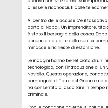
parlava con Mazzarella sull’importanza 
di essere riconosciuti dalle telecamer
Al centro delle accuse c’è il tassativo
porto di Napoli. Un imprenditore, titol
è stato il bersaglio della cosca. Dopo 
denuncia da parte della sua ex comp
minacce e richieste di estorsione.
Le indagini hanno beneficiato di un 
tecnologico, con l’introduzione di un v
Noviello. Questa operazione, condotta
compagnia di Torre del Greco e coord
ha consentito di ascoltare in tempo r
criminale.
Con le condanne odierne, si chiude u