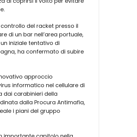
di coprirsi il volto per evitare
e.
 controllo del racket presso il
are di un bar nell’area portuale,
un iniziale tentativo di
agna, ha confermato di subire
innovativo approccio
irus informatico nel cellulare di
 dai carabinieri della
inata dalla Procura Antimafia,
eale i piani del gruppo
n importante capitolo nella