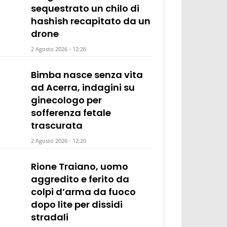
sequestrato un chilo di
hashish recapitato da un
drone
2 Agosto 2026 - 12:26
Bimba nasce senza vita
ad Acerra, indagini su
ginecologo per
sofferenza fetale
trascurata
2 Agosto 2026 - 12:20
Rione Traiano, uomo
aggredito e ferito da
colpi d’arma da fuoco
dopo lite per dissidi
stradali