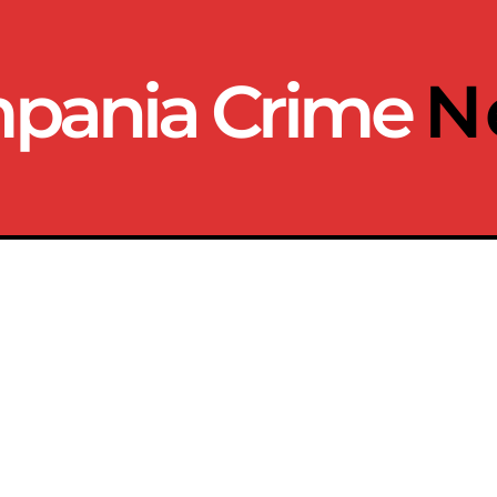
pania Crime
N