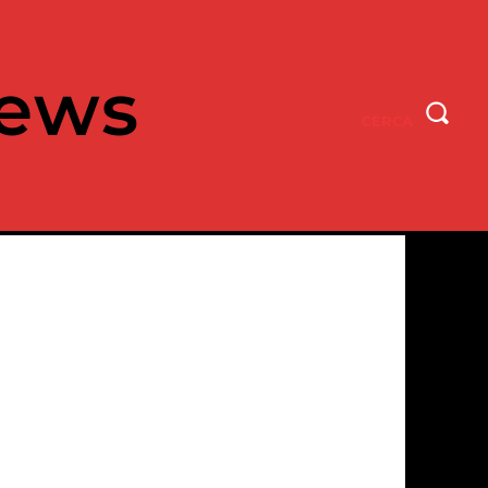
ews
CERCA