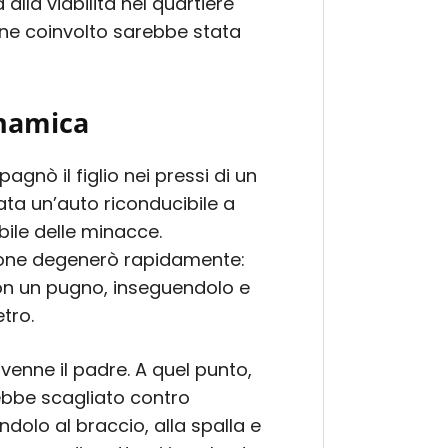
alla viabilità nel quartiere
ne coinvolto sarebbe stata
inamica
gnò il figlio nei pressi di un
ta un’auto riconducibile a
ile delle minacce.
azione degenerò rapidamente:
on un pugno, inseguendolo e
tro.
ervenne il padre. A quel punto,
ebbe scagliato contro
ndolo al braccio, alla spalla e