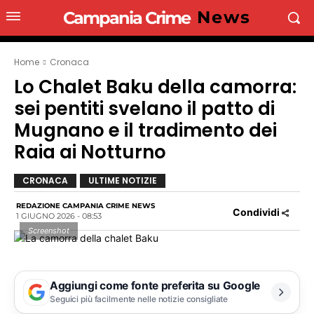
News
Campania Crime
Home
Cronaca
Lo Chalet Baku della camorra:
sei pentiti svelano il patto di
Mugnano e il tradimento dei
Raia ai Notturno
CRONACA
ULTIME NOTIZIE
REDAZIONE CAMPANIA CRIME NEWS
Condividi
1 GIUGNO 2026 - 08:53
Screenshot
Aggiungi come fonte preferita su Google
Seguici più facilmente nelle notizie consigliate