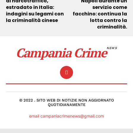
di narcotraffico,
Napoli durante un
estradato in Italia:
servizio come
indagini su legami con
facchino: continua la
la criminalità cinese
lotta contro la
criminalità.
Campania Crime
NEWS
© 2022 . SITO WEB DI NOTIZIE NON AGGIORNATO
QUOTIDIANAMENTE
email campaniacrimenews@gmail.com