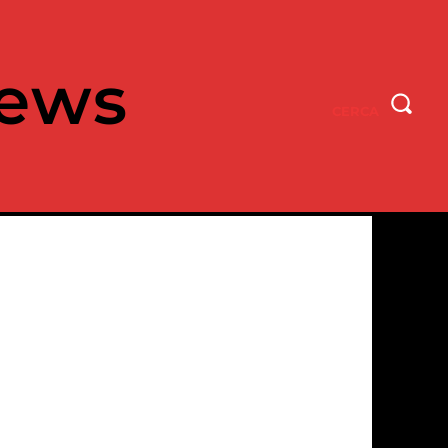
ews
CERCA