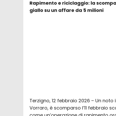
Rapimento e riciclaggio: la scompar
giallo su un affare da 5 milioni
Terzigno, 12 febbraio 2026 – Un noto 
Vorraro, è scomparso l’11 febbraio sc
come un’operazione di rapimento orc