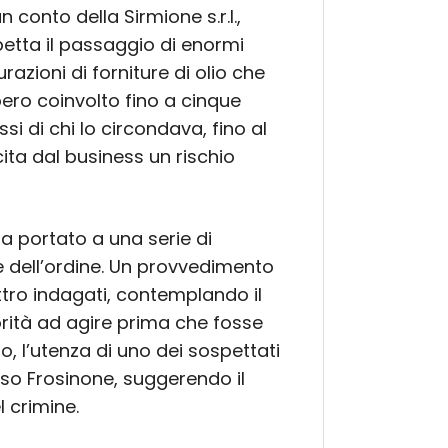
 conto della Sirmione s.r.l.,
petta il passaggio di enormi
azioni di forniture di olio che
ero coinvolto fino a cinque
ssi di chi lo circondava, fino al
ita dal business un rischio
a portato a una serie di
e dell’ordine. Un provvedimento
ttro indagati, contemplando il
orità ad agire prima che fosse
o, l’utenza di uno dei sospettati
rso Frosinone, suggerendo il
l crimine.