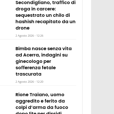
Secondigliano, traffico di
droga in carcere:
sequestrato un chilo di
hashish recapitato da un
drone
2 Agosto 2026 - 12:26
Bimba nasce senza vita
ad Acerra, indagini su
ginecologo per
sofferenza fetale
trascurata
2 Agosto 2026 - 12:20
Rione Traiano, uomo
aggredito e ferito da
colpi d’arma da fuoco
dopo lite per dissidi