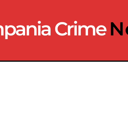
pania Crime
N