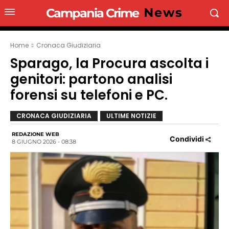
News
Campania Crime
Home
Cronaca Giudiziaria
Sparago, la Procura ascolta i
genitori: partono analisi
forensi su telefoni e PC.
CRONACA GIUDIZIARIA
ULTIME NOTIZIE
REDAZIONE WEB
Condividi
8 GIUGNO 2026 - 08:38