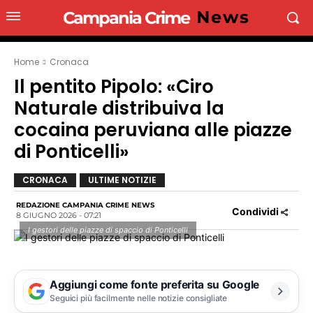
News
Campania Crime
Home
Cronaca
Il pentito Pipolo: «Ciro
Naturale distribuiva la
cocaina peruviana alle piazze
di Ponticelli»
CRONACA
ULTIME NOTIZIE
REDAZIONE CAMPANIA CRIME NEWS
Condividi
8 GIUGNO 2026 - 07:21
I gestori delle piazze di spaccio di Ponticelli
Aggiungi come fonte preferita su Google
Seguici più facilmente nelle notizie consigliate