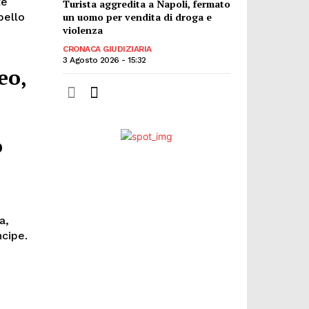
te
Turista aggredita a Napoli, fermato
pello
un uomo per vendita di droga e
violenza
CRONACA GIUDIZIARIA
3 Agosto 2026 - 15:32
eo,
o
a,
ncipe.