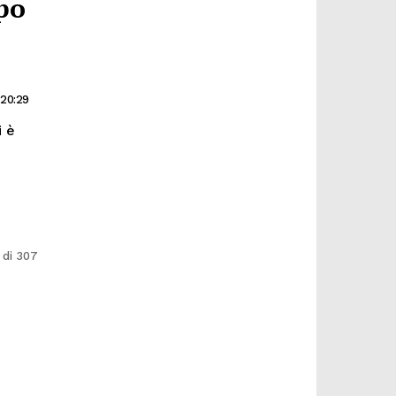
po
 20:29
i è
 di 307