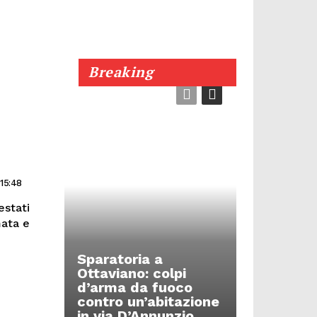
Breaking
15:48
estati
mata e
Sparatoria a
Ottaviano: colpi
d’arma da fuoco
contro un’abitazione
in via D’Annunzio