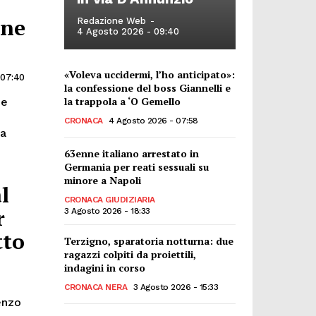
one
Redazione Web
-
4 Agosto 2026 - 09:40
.
«Voleva uccidermi, l’ho anticipato»:
 07:40
la confessione del boss Giannelli e
la trappola a ‘O Gemello
ne
CRONACA
4 Agosto 2026 - 07:58
za
63enne italiano arrestato in
Germania per reati sessuali su
minore a Napoli
l
CRONACA GIUDIZIARIA
r
3 Agosto 2026 - 18:33
tto
Terzigno, sparatoria notturna: due
ragazzi colpiti da proiettili,
indagini in corso
CRONACA NERA
3 Agosto 2026 - 15:33
enzo