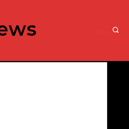
ews
CERCA