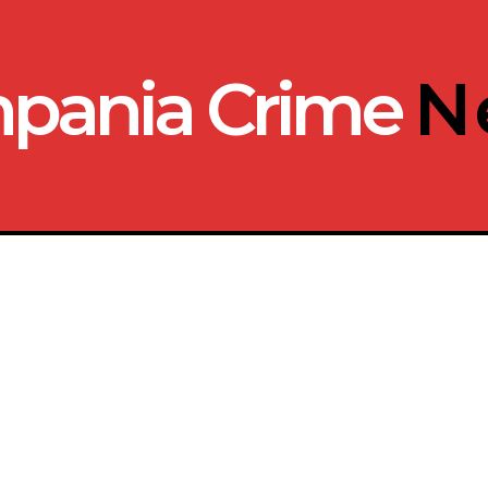
pania Crime
N