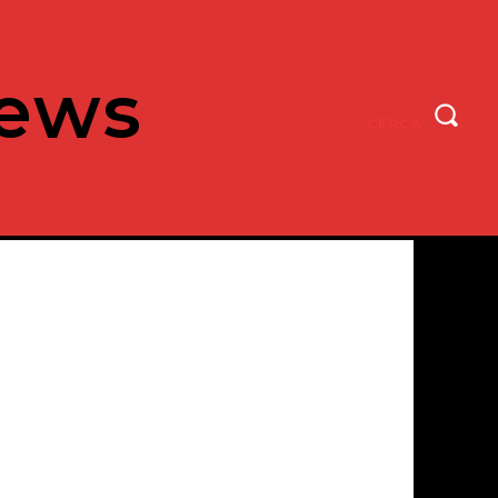
ews
CERCA