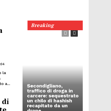
Breaking
a
9:04
o la
a
o a...
Secondigliano,
traffico di droga in
carcere: sequestrato
 di
un chilo di hashish
recapitato da un
te
drone