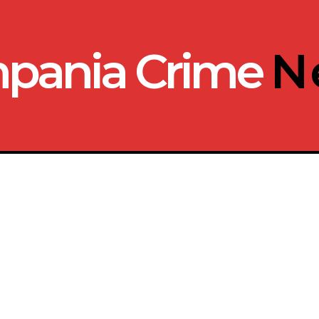
pania Crime
N