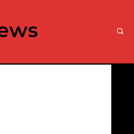
ews
CERCA