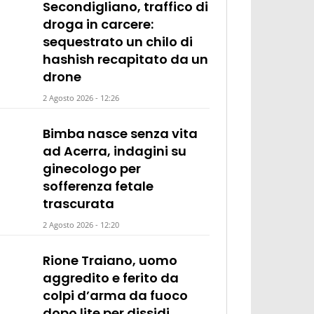
Secondigliano, traffico di
droga in carcere:
sequestrato un chilo di
hashish recapitato da un
drone
2 Agosto 2026 - 12:26
Bimba nasce senza vita
ad Acerra, indagini su
ginecologo per
sofferenza fetale
trascurata
2 Agosto 2026 - 12:20
Rione Traiano, uomo
aggredito e ferito da
colpi d’arma da fuoco
dopo lite per dissidi