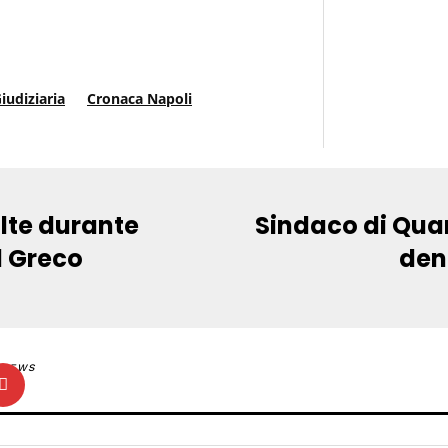
iudiziaria
Cronaca Napoli
olte durante
Sindaco di Qua
l Greco
dent
NEWS