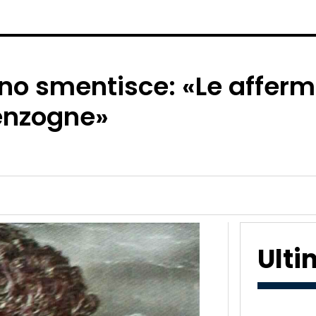
ano smentisce: «Le afferm
enzogne»
Ult