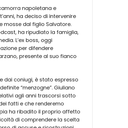
a camorra napoletana e
t’anni, ha deciso di intervenire
 mosse dal figlio Salvatore.
odcast, ha ripudiato la famiglia,
edia. L’ex boss, oggi
uazione per difendere
rzano, presente al suo fianco
e dai coniugi, è stato espresso
o, definite “menzogne”. Giuliano
ativi agli anni trascorsi sotto
dei fatti e che renderemo
ia ha ribadito il proprio affetto
ficoltà di comprendere la scelta
orso di accuse e ricostruzioni