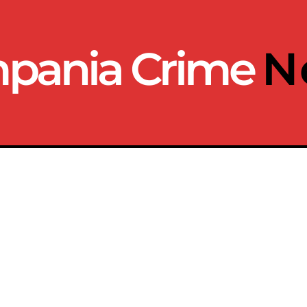
pania Crime
N