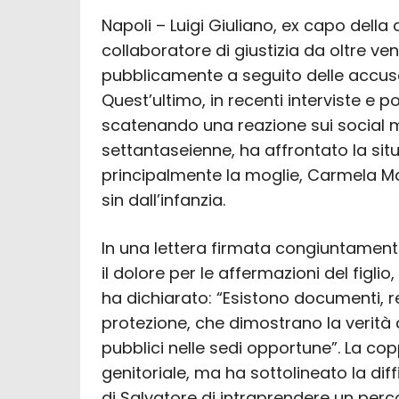
Napoli – Luigi Giuliano, ex capo dell
collaboratore di giustizia da oltre ven
pubblicamente a seguito delle accuse
Quest’ultimo, in recenti interviste e p
scatenando una reazione sui social m
settantaseienne, ha affrontato la sit
principalmente la moglie, Carmela Ma
sin dall’infanzia.
In una lettera firmata congiuntament
il dolore per le affermazioni del figli
ha dichiarato: “Esistono documenti, rel
protezione, che dimostrano la verità 
pubblici nelle sedi opportune”. La copp
genitoriale, ma ha sottolineato la dif
di Salvatore di intraprendere un perc