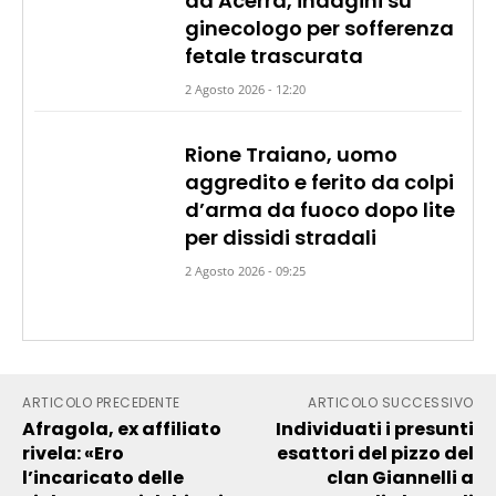
ad Acerra, indagini su
ginecologo per sofferenza
fetale trascurata
2 Agosto 2026 - 12:20
Rione Traiano, uomo
aggredito e ferito da colpi
d’arma da fuoco dopo lite
per dissidi stradali
2 Agosto 2026 - 09:25
ARTICOLO PRECEDENTE
ARTICOLO SUCCESSIVO
Afragola, ex affiliato
Individuati i presunti
rivela: «Ero
esattori del pizzo del
l’incaricato delle
clan Giannelli a