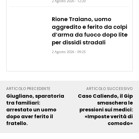
2 Agosto 2026 - 12:20
Rione Traiano, uomo
aggredito e ferito da colpi
d’arma da fuoco dopo lite
per dissidi stradali
2 Agosto 2026 - 09:25
ARTICOLO PRECEDENTE
ARTICOLO SUCCESSIVO
Giugliano, sparatoria
Caso Caliendo, il Gip
tra familiari:
smaschera le
arrestato un uomo
pressioni sui medici:
dopo aver ferito il
«Imposte verità di
fratello.
comodo»