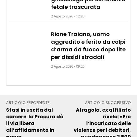
fetale trascurata
2 Agosto 2026 - 12:20
Rione Traiano, uomo
aggredito e ferito da colpi
d’arma da fuoco dopo lite
per dissidi stradali
2 Agosto 2026 - 09:25
ARTICOLO PRECEDENTE
ARTICOLO SUCCESSIVO
Stasi in uscita dal
Afragola, ex affiliato
carcere: la Procura dà
rivela: «Ero
il via libera
l’incaricato delle
all’affidamento in
violenze per i debitori,
prova
guadagnavo 2.500