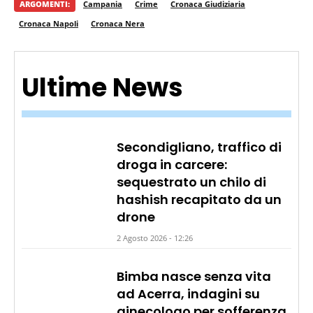
ARGOMENTI:
Campania
Crime
Cronaca Giudiziaria
Cronaca Napoli
Cronaca Nera
Ultime News
Secondigliano, traffico di
droga in carcere:
sequestrato un chilo di
hashish recapitato da un
drone
2 Agosto 2026 - 12:26
Bimba nasce senza vita
ad Acerra, indagini su
ginecologo per sofferenza