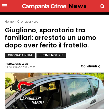
News
Campania Crime
Home
Cronaca Nera
Giugliano, sparatoria tra
familiari: arrestato un uomo
dopo aver ferito il fratello.
CRONACA NERA
ULTIME NOTIZIE
REDAZIONE WEB
Condividi
12 GIUGNO 2026 - 21:21